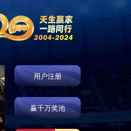
中文
|
English
新闻资讯
客户案例
支持
联系我们
公司动态
行业动态
媒体动态