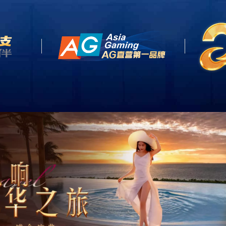
首页
关于我们
产品中心