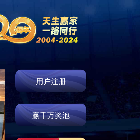
中文
|
English
新闻资讯
客户案例
支持
联系我们
公司动态
行业动态
媒体动态