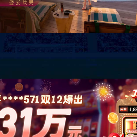
4
可以匹配任何对手的要价
利记娱乐Android6.0.x以上,利记娱乐APP稳定版下载(Vv9.5.3是
9
10
11
12
13
14
15
16
17
18
19
20
21