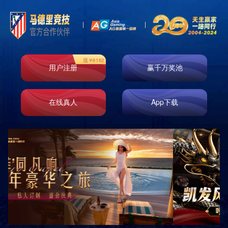
新闻资讯
您当前的位置:
首页
>
新闻资讯
退出冠军争夺在决定冠军的两发较量中
利记娱乐Android4.2.x以上,利记娱乐APP安
卓版下载(Vv8.5.0是当下苹果IOS、安卓...