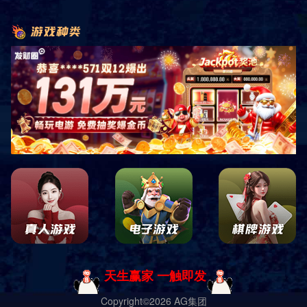
服务热线
400-618-5620
售后热线
400-653-1066
联系我们
地址：山东省德州市宁津县宏图路与香江大道交叉口
东100米路南
电话：18553494288 马总
邮箱：brtwfitness@163.com